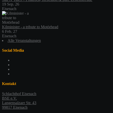
19 Sep. 26
Eisenach
Kilminister - a tribute to Motörhead
6 Feb. 27
Eisenach
Alle Veranstaltungen
Social Media
Profil
von
Profil
schlachthofeisenach
von
Profil
auf
schlachthof_ea
von
Profil
Facebook
auf
schlachthofeisenach
von
anzeigen
Twitter
auf
117365479044419725925
Kontakt
anzeigen
Instagram
auf
anzeigen
Google+
Schlachthof Eisenach
anzeigen
BSE e.V.
Langensalzaer Str. 43
99817 Eisenach