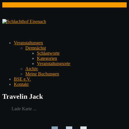
Zum
Inhalt
springen
Veranstaltungen
Demnächst
Schlagworte
Kategorien
Veranstaltungsorte
Archiv
Meine Buchungen
BSE e.V.
Kontakt
Travelin Jack
Lade Karte ...