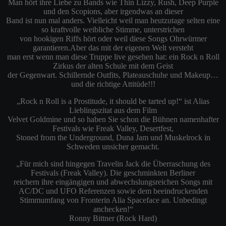
Man hört ihre Liebe zu Bands wie Thin Lizzy, Rush, Deep Purple
und den Scopions, aber irgendwas an dieser
Band ist nun mal anders. Vielleicht weil man heutzutage selten eine
so kraftvolle weibliche Stimme, unterstrichen
von hookigen Riffs hört oder weil diese Songs Ohrwürmer
garantieren.Aber das mit der eigenen Welt versteht
man erst wenn man diese Truppe live gesehen hat: ein Rock n Roll
Zirkus der alten Schule mit dem Geist
der Gegenwart. Schillernde Outfits, Plateauschuhe und Makeup…
und die richtige Attitüde!!!
„Rock n Roll is a Prostitude, it should be tarted up!“ ist Alias
Lieblingszitat aus dem Film
Velvet Goldmine und so haben Sie schon die Bühnen namenhafter
Festivals wie Freak Valley, Desertfest,
Stoned from the Underground, Duna Jam und Muskelrock in
Schweden unsicher gemacht.
„Für mich sind hingegen Travelin Jack die Überraschung des
Festivals (Freak Valley). Die geschminkten Berliner
reichern ihre eingängigen und abwechslungsreichen Songs mit
AC/DC und UFO Referenzen sowie dem beeindruckenden
Stimmumfang von Fronterin Alia Spaceface an. Unbedingt
anchecken!“
Ronny Bittner (Rock Hard)