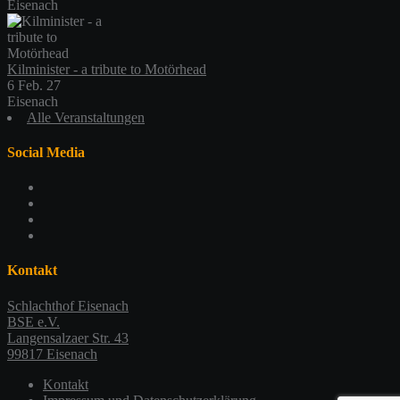
Eisenach
Kilminister - a tribute to Motörhead
6 Feb. 27
Eisenach
Alle Veranstaltungen
Social Media
Profil
von
Profil
schlachthofeisenach
von
Profil
auf
schlachthof_ea
von
Profil
Facebook
auf
schlachthofeisenach
von
anzeigen
Twitter
auf
117365479044419725925
Kontakt
anzeigen
Instagram
auf
anzeigen
Google+
Schlachthof Eisenach
anzeigen
BSE e.V.
Langensalzaer Str. 43
99817 Eisenach
Kontakt