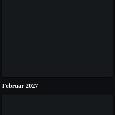
Rebellion &
pure
Lebensfreude
Große Bühne
Samstag,
19.09.2026
Einlass: 20:00 Uhr
Februar 2027
Kilminister - a