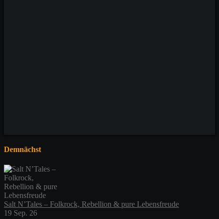
tribute to
Motörhead
Große Bühne
Samstag,
06.02.2027
Einlass: 20:00 Uhr
Demnächst
Salt N’Tales – Folkrock, Rebellion & pure Lebensfreude
19 Sep. 26