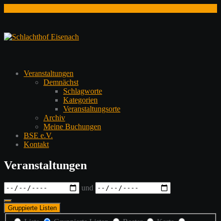
Zum
Inhalt
springen
Veranstaltungen
Demnächst
Schlagworte
Kategorien
Veranstaltungsorte
Archiv
Meine Buchungen
BSE e.V.
Kontakt
Veranstaltungen
Daten
und
Gruppierte Listen
Anzeigetyp