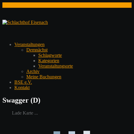
Zum
Inhalt
springen
Veranstaltungen
Demnächst
Schlagworte
Kategorien
Veranstaltungsorte
Archiv
Meine Buchungen
BSE e.V.
Kontakt
Swagger (D)
Lade Karte ...