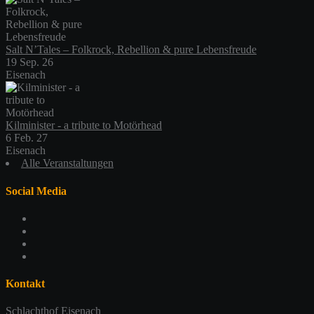
Salt N’Tales – Folkrock, Rebellion & pure Lebensfreude
19 Sep. 26
Eisenach
Kilminister - a tribute to Motörhead
6 Feb. 27
Eisenach
Alle Veranstaltungen
Social Media
Profil
von
Profil
schlachthofeisenach
von
Profil
auf
schlachthof_ea
von
Profil
Facebook
auf
schlachthofeisenach
von
anzeigen
Twitter
auf
117365479044419725925
Kontakt
anzeigen
Instagram
auf
anzeigen
Google+
Schlachthof Eisenach