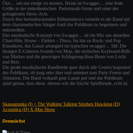
Ötzi… um nur einige zu nennen. Heute ist Swagger… eine feste
Größe in der mitteldeutschen Partymusik-Szene und einer der
gefragtesten Show-Acts.
Durch ihre beeindruckenden Bühnenshows versteht es die Band mit
dem charismatischen Sänger Andi das Publikum zu begeistern und
mitzureißen.
Das musikalische Konzept von Swagger… ist ein Mix aus aktuellen
Chart-Hits, House – Elektro – Disco, bis hin zu Rock- und Pop
Klassikern, das Ganze arrangiert im typischen swagger… Stil: Die
lässigen E-Gitarren-Sounds von Mup, die stylischen Keyboard-Riffs
von Markus und die groovigen Schlagzeug-Bass-Beats von Lochi
und Bert.
Die große musikalische Bandbreite quer durch alle Genres begeistert
das Publikum, ob jung oder älter und animiert zum Party-Feiern und
Abtanzen. Die Band verkauft gute Laune pur und das Publikum
spürt genau, dass diese, ebenso wie die frische Spielfreude, echt ist.
Beitragsnavigation
Skassapunka (I) + The Walking Talking Stephen Hawking (D)
Acoustica (D) X-Mas Show
Demnächst