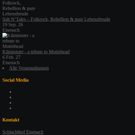
Salt N’Tales – Folkrock, Rebellion & pure Lebensfreude
19 Sep. 26
Eisenach
Kilminister - a tribute to Motörhead
6 Feb. 27
Eisenach
Alle Veranstaltungen
Social Media
Profil
von
Profil
schlachthofeisenach
von
Profil
auf
schlachthof_ea
von
Profil
Facebook
auf
schlachthofeisenach
von
anzeigen
Twitter
auf
117365479044419725925
Kontakt
anzeigen
Instagram
auf
anzeigen
Google+
Schlachthof Eisenach
anzeigen