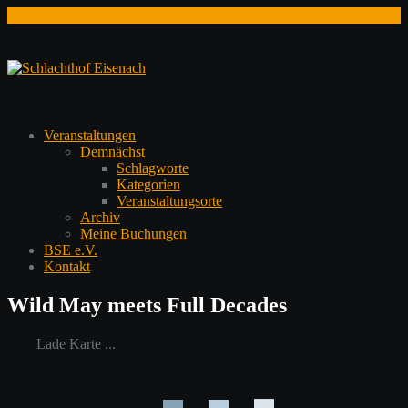
Zum
Inhalt
springen
Veranstaltungen
Demnächst
Schlagworte
Kategorien
Veranstaltungsorte
Archiv
Meine Buchungen
BSE e.V.
Kontakt
Wild May meets Full Decades
Lade Karte ...