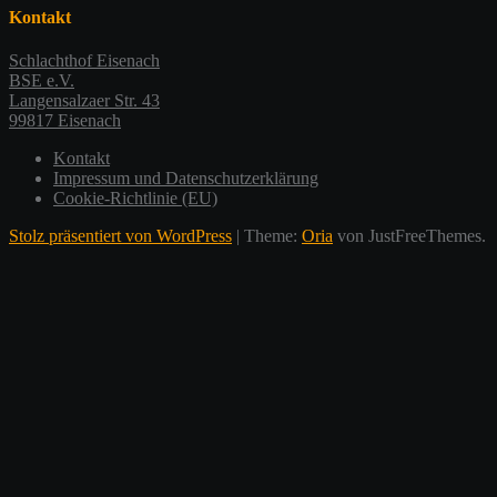
anzeigen
Twitter
auf
117365479044419725925
Kontakt
anzeigen
Instagram
auf
anzeigen
Google+
Schlachthof Eisenach
anzeigen
BSE e.V.
Langensalzaer Str. 43
99817 Eisenach
Kontakt
Impressum und Datenschutzerklärung
Cookie-Richtlinie (EU)
Stolz präsentiert von WordPress
|
Theme:
Oria
von JustFreeThemes.