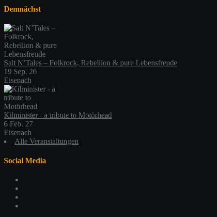
Demnächst
Salt N’Tales – Folkrock, Rebellion & pure Lebensfreude
19 Sep. 26
Eisenach
Kilminister - a tribute to Motörhead
6 Feb. 27
Eisenach
Alle Veranstaltungen
Social Media
Profil
von
Profil
schlachthofeisenach
von
Profil
auf
schlachthof_ea
von
Profil
Facebook
auf
schlachthofeisenach
von