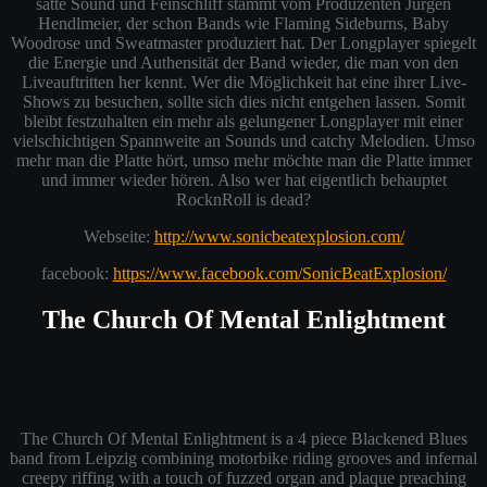
satte Sound und Feinschliff stammt vom Produzenten Jürgen
Hendlmeier, der schon Bands wie Flaming Sideburns, Baby
Woodrose und Sweatmaster produziert hat. Der Longplayer spiegelt
die Energie und Authensität der Band wieder, die man von den
Liveauftritten her kennt. Wer die Möglichkeit hat eine ihrer Live-
Shows zu besuchen, sollte sich dies nicht entgehen lassen. Somit
bleibt festzuhalten ein mehr als gelungener Longplayer mit einer
vielschichtigen Spannweite an Sounds und catchy Melodien. Umso
mehr man die Platte hört, umso mehr möchte man die Platte immer
und immer wieder hören. Also wer hat eigentlich behauptet
RocknRoll is dead?
Webseite:
http://www.sonicbeatexplosion.com/
facebook:
https://www.facebook.com/SonicBeatExplosion/
The Church Of Mental Enlightment
The Church Of Mental Enlightment is a 4 piece Blackened Blues
band from Leipzig combining motorbike riding grooves and infernal
creepy riffing with a touch of fuzzed organ and plaque preaching