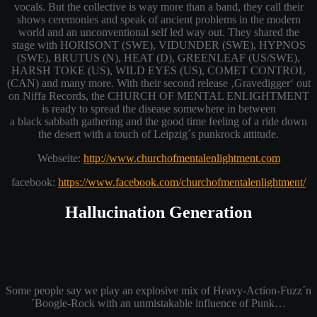
vocals. But the collective is way more than a band, they call their
shows ceremonies and speak of ancient problems in the modern
world and an unconventional self led way out. They shared the
stage with HORIS
ONT (SWE), VIDUNDER (SWE), HYPNOS
(SWE), BRUTUS (N), HEAT (D), GREENLEAF (US/SWE),
HARSH TOKE (US), WILD EYES (US), COMET CONTROL
(CAN) and many more. With their second release ‚Gravedigger‘ out
on Niffa Records, the CHURCH OF MENTAL ENLIGHTMENT
is ready to spread the disease somewhere in between
a black sabbath gathering and the good time feeling of a ride down
the desert with a touch of Leipzig´s punkrock attitude.
Webseite:
http://www.churchofmentalenlightment.com
facebook:
https://www.facebook.com/churchofmentalenlightment/
Hallucination Generation
Some people say we play an explosive mix of Heavy-Action-Fuzz´n
´Boogie-Rock with an unmistakable influence of Punk…