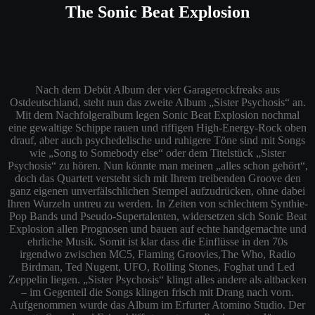
The Sonic Beat Explosion
Nach dem Debüt Album der vier Garagerockfreaks aus
Ostdeutschland, steht nun das zweite Album „Sister Psychosis“ an.
Mit dem Nachfolgeralbum legen Sonic Beat Explosion nochmal
eine gewaltige Schippe rauen und riffigen High-Energy-Rock oben
drauf, aber auch psychedelische und ruhigere Töne sind mit Songs
wie „Song to Somebody else“ oder dem Titelstück „Sister
Psychosis“ zu hören. Nun könnte man meinen „alles schon gehört“,
doch das Quartett versteht sich mit Ihrem treibenden Groove den
ganz eigenen unverfälschlichen Stempel aufzudrücken, ohne dabei
Ihren Wurzeln untreu zu werden. In Zeiten von schlechtem Synthie-
Pop Bands und Pseudo-Supertalenten, widersetzen sich Sonic Beat
Explosion allen Prognosen und bauen auf echte handgemachte und
ehrliche Musik. Somit ist klar dass die Einflüsse in den 70s
irgendwo zwischen MC5, Flaming Groovies,The Who, Radio
Birdman, Ted Nugent, UFO, Rolling Stones, Foghat und Led
Zeppelin liegen. „Sister Psychosis“ klingt alles andere als altbacken
– im Gegenteil die Songs klingen frisch mit Drang nach vorn.
Aufgenommen wurde das Album im Erfurter Atomino Studio. Der