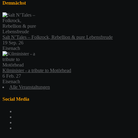
Demnächst
Salt N’Tales – Folkrock, Rebellion & pure Lebensfreude
19 Sep. 26
Eisenach
Kilminister - a tribute to Motörhead
6 Feb. 27
Eisenach
Alle Veranstaltungen
Social Media
Profil
von
Profil
schlachthofeisenach
von
Profil
auf
schlachthof_ea
von
Profil
Facebook
auf
schlachthofeisenach
von