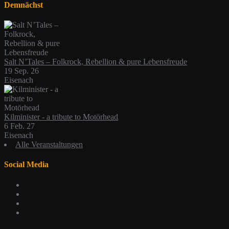
Demnächst
Salt N’Tales – Folkrock, Rebellion & pure Lebensfreude
19 Sep. 26
Eisenach
Kilminister - a tribute to Motörhead
6 Feb. 27
Eisenach
Alle Veranstaltungen
Social Media
Profil
von
Profil
schlachthofeisenach
von
Profil
auf
schlachthof_ea
von
Profil
Facebook
auf
schlachthofeisenach
von