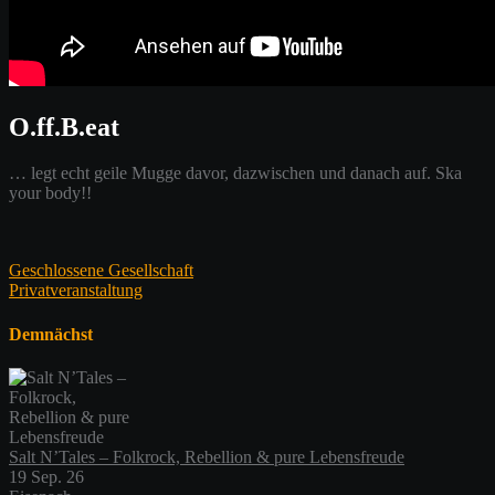
O.ff.B.eat
… legt echt geile Mugge davor, dazwischen und danach auf. Ska
your body!!
Beitragsnavigation
Geschlossene Gesellschaft
Privatveranstaltung
Demnächst
Salt N’Tales – Folkrock, Rebellion & pure Lebensfreude
19 Sep. 26