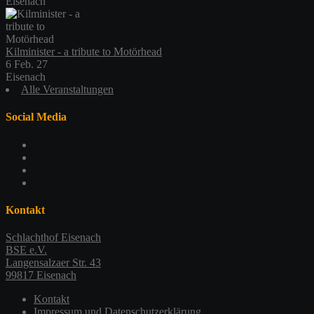
Eisenach
Kilminister - a tribute to Motörhead
6 Feb. 27
Eisenach
Alle Veranstaltungen
Social Media
Profil
von
Profil
schlachthofeisenach
von
Profil
auf
schlachthof_ea
von
Profil
Facebook
auf
schlachthofeisenach
von
anzeigen
Twitter
auf
117365479044419725925
Kontakt
anzeigen
Instagram
auf
anzeigen
Google+
Schlachthof Eisenach
anzeigen
BSE e.V.
Langensalzaer Str. 43
99817 Eisenach
Kontakt
Impressum und Datenschutzerklärung