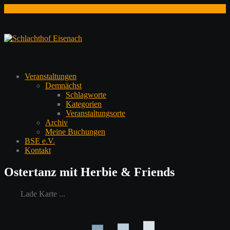
Zum
Inhalt
springen
Veranstaltungen
Demnächst
Schlagworte
Kategorien
Veranstaltungsorte
Archiv
Meine Buchungen
BSE e.V.
Kontakt
Ostertanz mit Herbie & Friends
Lade Karte ...