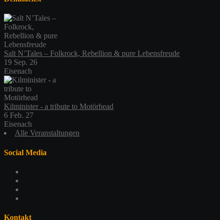
Salt N’Tales – Folkrock, Rebellion & pure Lebensfreude
19 Sep. 26
Eisenach
Kilminister - a tribute to Motörhead
6 Feb. 27
Eisenach
Alle Veranstaltungen
Social Media
Profil
von
Profil
schlachthofeisenach
von
Profil
auf
schlachthof_ea
von
Profil
Facebook
auf
schlachthofeisenach
von
anzeigen
Twitter
auf
117365479044419725925
Kontakt