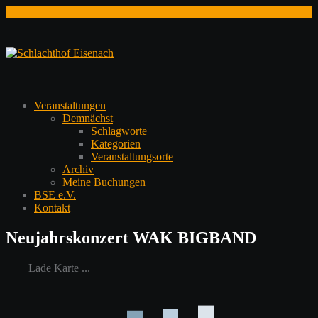
Zum
Inhalt
springen
Veranstaltungen
Demnächst
Schlagworte
Kategorien
Veranstaltungsorte
Archiv
Meine Buchungen
BSE e.V.
Kontakt
Neujahrskonzert WAK BIGBAND
Lade Karte ...