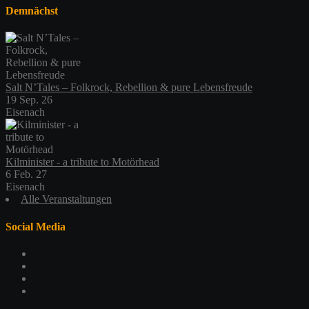
Demnächst
Salt N’Tales – Folkrock, Rebellion & pure Lebensfreude
19 Sep. 26
Eisenach
Kilminister - a tribute to Motörhead
6 Feb. 27
Eisenach
Alle Veranstaltungen
Social Media
Profil
von
Profil
schlachthofeisenach
von
Profil
auf
schlachthof_ea
von
Profil
Facebook
auf
schlachthofeisenach
von