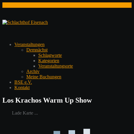
Zum
Inhalt
springen
Veranstaltungen
Demnächst
Schlagworte
Kategorien
Veranstaltungsorte
Archiv
Meine Buchungen
BSE e.V.
Kontakt
Los Krachos Warm Up Show
Lade Karte ...