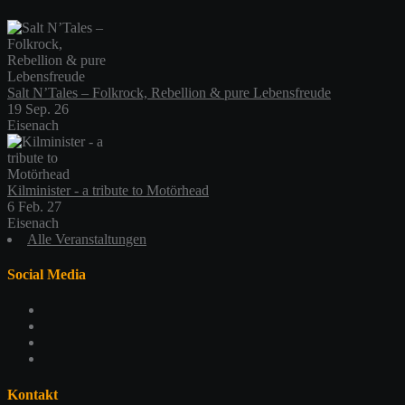
Salt N’Tales – Folkrock, Rebellion & pure Lebensfreude
19 Sep. 26
Eisenach
Kilminister - a tribute to Motörhead
6 Feb. 27
Eisenach
Alle Veranstaltungen
Social Media
Profil
von
Profil
schlachthofeisenach
von
Profil
auf
schlachthof_ea
von
Profil
Facebook
auf
schlachthofeisenach
von
anzeigen
Twitter
auf
117365479044419725925
Kontakt