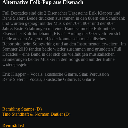
Alternative Folk-Pop aus Eisenach
Full Descades sind die 2 Eisenacher Urgesteine Erik Klapper und
René Siefert. Beide drückten zusammen in den 80ern die Schulbank
und wurden geprägt mit der Musik der 70er, 80er und der 90er
Jahre. Erste Erfahrungen mit einer Band sammelte Erik mit der
Eisenacher Kult-Indieband „Risse“. Anfang der 90er verloren sich
beide aus den Augen und jeder konnte sein musikalisches
Reportoire beim Songwriting und an den Instrumenten erweitern. Im
Sommer 2019 fanden beide wieder zusammen und gründeten Full
Decades – eine Band in der sich die vielfältigen musikalischen
Erinnerungen beider Musiker in den Songs und auf der Bühne
widerspiegeln.
Erik Klapper – Vocals, akustische Gitarre, Sitar, Percussion
René Siefert – Vocals, akustische Gitarre, E-Gitarre
Beitragsnavigation
Rambling Stamps (D)
Tino Standhaft & Norman Daßler (D)
Demnächst