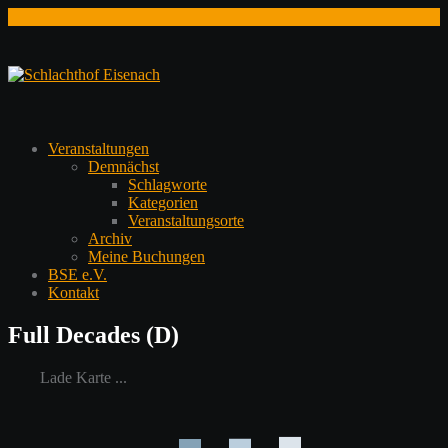
Zum
Inhalt
springen
Veranstaltungen
Demnächst
Schlagworte
Kategorien
Veranstaltungsorte
Archiv
Meine Buchungen
BSE e.V.
Kontakt
Full Decades (D)
Lade Karte ...