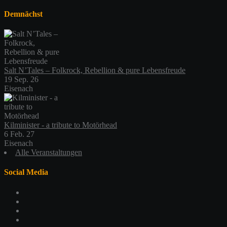
Demnächst
Salt N’Tales – Folkrock, Rebellion & pure Lebensfreude
19 Sep. 26
Eisenach
Kilminister - a tribute to Motörhead
6 Feb. 27
Eisenach
Alle Veranstaltungen
Social Media
Profil
von
Profil
schlachthofeisenach
von
Profil
auf
schlachthof_ea
von
Profil