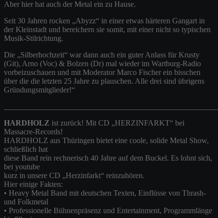
Aber hier hat auch der Metal ein zu Hause.
Seit 30 Jahren rocken „Abyzz“ in einer etwas härteren Gangart in
der Kleinstadt und bereichern sie somit, mit einer nicht so typischen
Musik-Stilrichtung.
Die „Silberhochzeit“ war dann auch ein guter Anlass für Krusty
(Git), Arno (Voc) & Bolzen (Dr) mal wieder im Wartburg-Radio
vorbeizuschauen und mit Moderator Marco Fischer ein bisschen
über die die letzten 25 Jahre zu plauschen. Alle drei sind übrigens
Gründungsmitglieder!“
_______________________________________________________
HARDHOLZ
ist zurück! Mit CD „HERZINFARKT“ bei
Massacre-Records!
HARDHOLZ aus Thüringen bietet eine coole, solide Metal Show,
schließlich hat
diese Band rein rechnerisch 40 Jahre auf dem Buckel. Es lohnt sich,
bei youtube
kurz in unsere CD „Herzinfarkt“ reinzuhören.
Hier einige Fakten:
• Heavy Metal Band mit deutschen Texten, Einflüsse von Thrash-
und Folkmetal
• Professionelle Bühnenpräsenz und Entertainment, Programmlänge