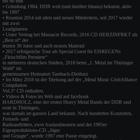
bis 90 min
• Gründung 1984, DDR weit (und darüber hinaus) bekannt, aktiv
bis 1997
• Reunion 2014 mit alten und neuen Mitstreitern, seit 2017 wieder
mit zwei
Leadgitarren
• Unter Vertrag bei Massacre Records, 2016 CD HERZINFRKT als
„Best of“ der
letzten 30 Jahre und auch neuem Material
• 2017 erfolgreiche Tour als Special Guest für EISREGENs
„Fleischfilm Premiere“
in mehreren deutschen Städten, 2018 beim „1. Metal im Thüringer
Wald“ im
gemeinsamen Heimatort Tambach-Dietharz
• Im März 2018 ist der Titelsong auf der „Metal Music GlobAlliance
Compilation
Vol.3“ CD enthalten.
• Videos & Fotos im Web und auf facebook
HARDHOLZ, eine der ersten Heavy Metal Bands der DDR und
erste in Thüringen,
war damals im ganzen Land bekannt. Nach hunderten Konzerten,
Fernseh- und
Radioauftritten, zwei Auslandstouren und der 1995er
Eigenproduktions-CD „Jäger
und Gejagte“, wurde 1997 eine Pause eingelegt.